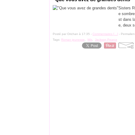
Sisters R
e sombre 
st dans l
e, deux s
Posté par Orichan à 17:35 -
Commentaires [
…
]
- Permalien
Tags:
Roman jeunesse
,
Wiz
,
Jackson Pearce