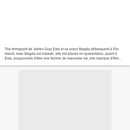
The Immigrant de James Gray Ewa et sa soeur Magda débarquent à Elis
Island, mais Magda est malade, elle est placée en quarantaine, quant à
Ewa, soupçonnée d'être une femme de mauvaise vie, elle manque d'être
expulsée, pourtant un sauveur providentiel,...