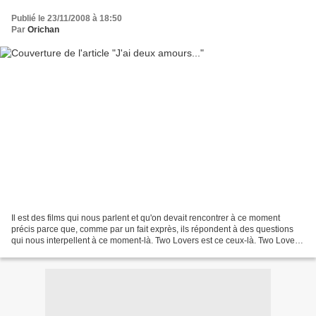
Publié le 23/11/2008 à 18:50
Par
Orichan
Il est des films qui nous parlent et qu'on devait rencontrer à ce moment
précis parce que, comme par un fait exprès, ils répondent à des questions
qui nous interpellent à ce moment-là. Two Lovers est ce ceux-là. Two Lovers
de James Gray Leonard (Joaquim...