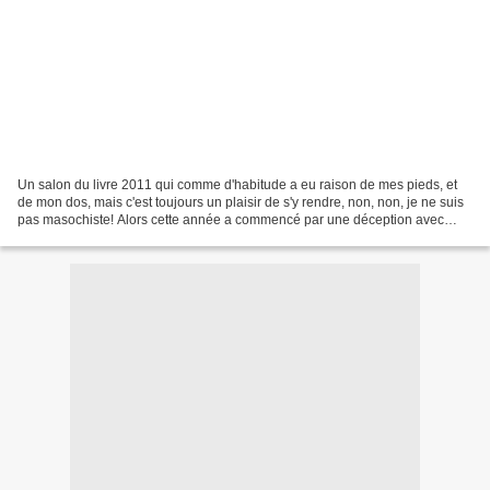
Un salon du livre 2011 qui comme d'habitude a eu raison de mes pieds, et
de mon dos, mais c'est toujours un plaisir de s'y rendre, non, non, je ne suis
pas masochiste! Alors cette année a commencé par une déception avec
Pénélope Bagieau dont les dédicaces...