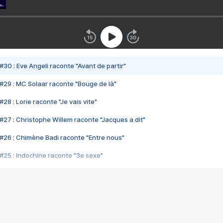
#30 : Eve Angeli raconte "Avant de partir"
#29 : MC Solaar raconte "Bouge de là"
28 : Lorie raconte "Je vais vite"
#27 : Christophe Willem raconte "Jacques a dit"
#26 : Chimène Badi raconte "Entre nous"
#25 : Indochine raconte "3e sexe"
#24 : Zaho raconte "C'est chelou"
#23 : Patrick Bruel raconte "Au café des délices"
#22 : Kyo raconte "Le chemin"