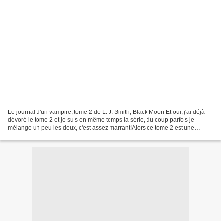
Le journal d'un vampire, tome 2 de L. J. Smith, Black Moon Et oui, j'ai déjà
dévoré le tome 2 et je suis en même temps la série, du coup parfois je
mélange un peu les deux, c'est assez marrant!Alors ce tome 2 est une
catastrophe au niveau du découpage,...