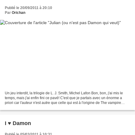
Publié le 20/09/2011 à 20:10
Par
Orichan
Un jeu interdit, la trilogie de L. J. Smith, Michel Lafon Bon, bon, j'ai mis le
temps, mais j'ai enfin fini ce pavé! C'est que je partais avec un énorme a
priori car l'auteur n'est autre que celle qui est à l'origine de The vampire
diaries, les romans...
I ♥ Damon
Publié le 05/03/2011 à 10:31