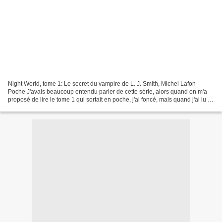
Night World, tome 1: Le secret du vampire de L. J. Smith, Michel Lafon
Poche J'avais beaucoup entendu parler de cette série, alors quand on m'a
proposé de lire le tome 1 qui sortait en poche, j'ai foncé, mais quand j'ai lu le
nom de l'auteur sur la couverture,...