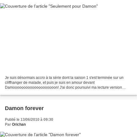
Je suis désormais accro à la série dont la saison 1 s'est terminée sur un
cliffhanger de malade, et puis je suis en amour devant
Damoooooooooooooooooooon! J'ai donc poursuivi ma lecture version
papier et je viens de découvrir qu'un tome 4 sortira le 1er...
Damon forever
Publié le 13/06/2010 à 09:30
Par
Orichan