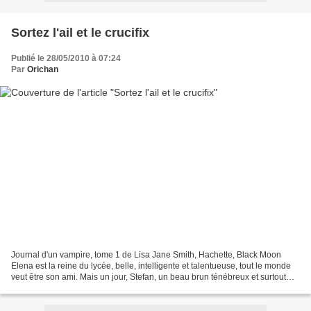
Sortez l'ail et le crucifix
Publié le 28/05/2010 à 07:24
Par
Orichan
Journal d'un vampire, tome 1 de Lisa Jane Smith, Hachette, Black Moon
Elena est la reine du lycée, belle, intelligente et talentueuse, tout le monde
veut être son ami. Mais un jour, Stefan, un beau brun ténébreux et surtout
très mystérieux fait son apparition,...