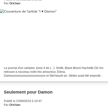
Par
Orichan
Le journal d'un vampire, tome 4 de L. J. Smith, Black Moon/ Hachette Où l'on
retrouve à nouveau notre trio amoureux, Elena,
Damoooooooooooooooooooon et Stef-beurk-an. Stefan avait été emporté
dans le monde des Ténèbres à la fin du tome précédent par l'horrible...
Seulement pour Damon
Publié le 23/08/2010 à 10:47
Par
Orichan