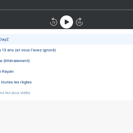
 DayZ
 a 13 ans (et vous l'avez ignoré)
e (littéralement)
im Rayan
 toutes les règles
s les jeux vidéo
us choquant de Rockstar ? - Le scandale BULLY
e plus moche de Steam
du RÊVE tourne au CAUCHEMAR