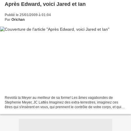
Après Edward, voici Jared et Ian
Publié le 25/01/2009 à 01:04
Par
Orichan
Revoilà la Meyer au meilleur de sa forme! Les âmes vagabondes de
Stephenie Meyer, JC Lattès Imaginez des extra-terrestres, imaginez ces
êtres qui s'insèrent en vous, qui prennent le contrôle de votre corps, et qui
dans le meilleur des cas vous effacent,...