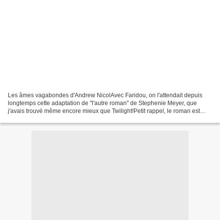
Les âmes vagabondes d'Andrew NicolAvec Faridou, on l'attendait depuis
longtemps cette adaptation de "l'autre roman" de Stephenie Meyer, que
j'avais trouvé même encore mieux que Twilight!Petit rappel, le roman est
sorti il y a longtemps, mes souvenirs...