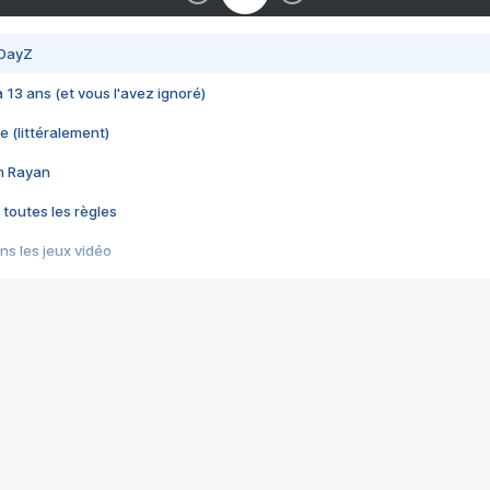
 DayZ
 a 13 ans (et vous l'avez ignoré)
e (littéralement)
im Rayan
 toutes les règles
s les jeux vidéo
us choquant de Rockstar ? - Le scandale BULLY
e plus moche de Steam
du RÊVE tourne au CAUCHEMAR
pendant 8 heures
it… à tort
umiliés par un jeu vidéo