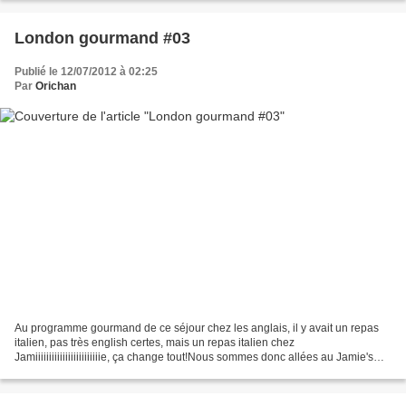
London gourmand #03
Publié le 12/07/2012 à 02:25
Par
Orichan
Au programme gourmand de ce séjour chez les anglais, il y avait un repas
italien, pas très english certes, mais un repas italien chez
Jamiiiiiiiiiiiiiiiiiiiiiiiie, ça change tout!Nous sommes donc allées au Jamie's
italian de Cambridge (mais bon, il y...