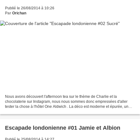
Publié le 26/08/2014 à 10:26
Par
Orichan
Nous avons découvert l'afternoon tea sur le thème de Charlie et la
chocolaterie sur Instagram, nous nous sommes donc empressées d'aller
tester la chose à l'hôtel One Aldwich . La déco est moderne et épurée, un
peu moins à notre goût que d'habitude, mais...
Escapade londonienne #01 Jamie et Albion
Publié le 25/08/2014 à 14:27