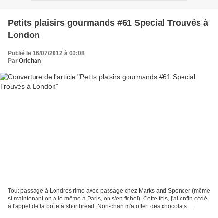
Petits plaisirs gourmands #61 Special Trouvés à
London
Publié le 16/07/2012 à 00:08
Par
Orichan
Tout passage à Londres rime avec passage chez Marks and Spencer (même
si maintenant on a le même à Paris, on s'en fiche!). Cette fois, j'ai enfin cédé
à l'appel de la boîte à shortbread. Nori-chan m'a offert des chocolats
Charbonnel and Walker que j'adore....