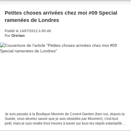
Petites choses arrivées chez moi #09 Special
ramenées de Londres
Publié le 14/07/2012 à 00:49
Par
Orichan
Je suis passée à la Boutique Moomin de Covent Garden (ben oui, depuis la
Suède, vous devriez savoir que je suis obsédée par Moomin!), c'est tout
petit, mais je suis restée trois heures à baver sur tous les objets estampillés
Moomin. The Moomin shop43...