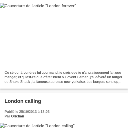
Ce séjour à Londres fut gourmand, je crois que je n'ai pratiquement fait que
manger, et qu'est-ce que c'était bien! A Covent Garden, j'ai dévoré un burger
de Shake Shack , la fameuse adresse new-yorkaise. Les burgers sont top,
attention par contre, prenez...
London calling
Publié le 25/10/2013 à 13:03
Par
Orichan