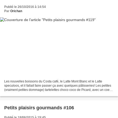
Publié le 26/10/2016 à 14:54
Par
Orichan
Les nouvelles boissons du Costa café, le Latte Mont Blanc et le Latte
speculoos, et il fallait faire passer ça avec quelques pâtisseries! Les petites
(vraiment petites dommage) tartelettes choco coco de Picard, avec un coeur
coco, meilleures qu'un bounty!...
Petits plaisirs gourmands #106
Publié le 18/06/2015 à 19:45