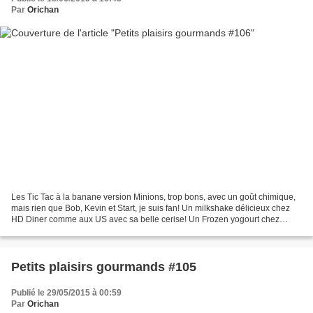
Par
Orichan
Les Tic Tac à la banane version Minions, trop bons, avec un goût chimique,
mais rien que Bob, Kevin et Start, je suis fan! Un milkshake délicieux chez
HD Diner comme aux US avec sa belle cerise! Un Frozen yogourt chez
Yogorino , j'ai adoré leur glace,...
Petits plaisirs gourmands #105
Publié le 29/05/2015 à 00:59
Par
Orichan