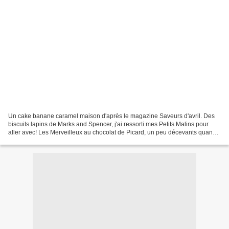
Un cake banane caramel maison d'après le magazine Saveurs d'avril. Des
biscuits lapins de Marks and Spencer, j'ai ressorti mes Petits Malins pour
aller avec! Les Merveilleux au chocolat de Picard, un peu décevants quand
on a goûté Aux Merveilleux de Fred....