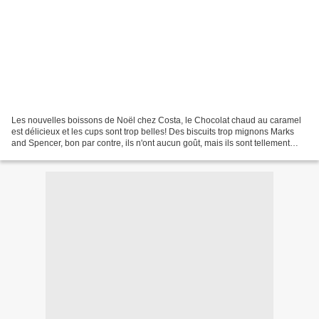
Les nouvelles boissons de Noël chez Costa, le Chocolat chaud au caramel
est délicieux et les cups sont trop belles! Des biscuits trop mignons Marks
and Spencer, bon par contre, ils n'ont aucun goût, mais ils sont tellement
beaux qu'on leur pardonne. Les...