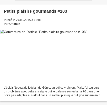
Petits plaisirs gourmands #103
Publié le 24/03/2015 à 00:01
Par
Orichan
L'éclair Nougat de L'éclair de Génie, un délice vraiment! Mais, j'ai toujours
un problème avec cette enseigne qui te balance son éclair à 7€ dans une
boîte pas adaptée et surtout dans un sachet plastique nul type supermarché,
autant balancer l'éclair...