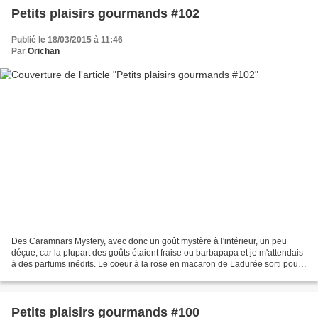
Petits plaisirs gourmands #102
Publié le 18/03/2015 à 11:46
Par
Orichan
Des Caramnars Mystery, avec donc un goût mystère à l'intérieur, un peu
déçue, car la plupart des goûts étaient fraise ou barbapapa et je m'attendais
à des parfums inédits. Le coeur à la rose en macaron de Ladurée sorti pour
la Saint Valentin et les bonbons...
Petits plaisirs gourmands #100