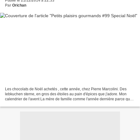
Publié le 21/12/2014 à 22:33
Par
Orichan
Les chocolats de Noël achetés , cette année, chez Pierre Marcolini. Des
lebkuchen sterne, en gros des étoiles au pain d'épices que j'adore. Mon
calendrier de l'avent La mère de famille comme l'année dernière parce que
j'adore toutes les choses différentes...