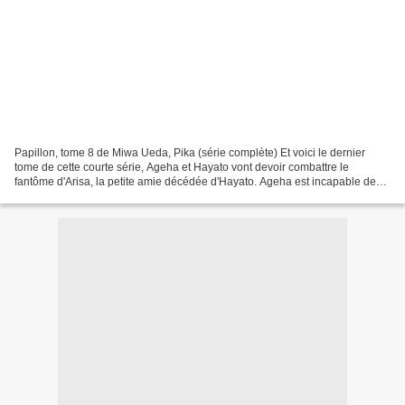
Papillon, tome 8 de Miwa Ueda, Pika (série complète) Et voici le dernier
tome de cette courte série, Ageha et Hayato vont devoir combattre le
fantôme d'Arisa, la petite amie décédée d'Hayato. Ageha est incapable de
consoler Hayato qui se débat avec ses...