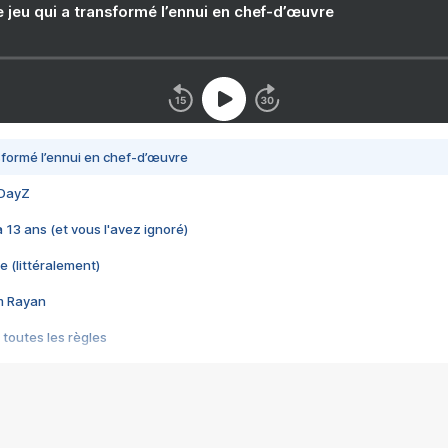
e jeu qui a transformé l’ennui en chef-d’œuvre
nsformé l’ennui en chef-d’œuvre
 DayZ
 a 13 ans (et vous l'avez ignoré)
e (littéralement)
im Rayan
 toutes les règles
s les jeux vidéo
us choquant de Rockstar ? - Le scandale BULLY
e plus moche de Steam