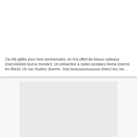
J'ai été gâtée pour mon anniversaire, on m'a offert de beaux cadeaux
(merciiiiiiiiiiiii tout le monde!). Un présentoir à cartes postales Hema (merciii
les filles!). Un sac Audrey Jeanne , trop beauuuuuuuuuuu (merci bis, les
filles!). Les Repetto, ce sont...