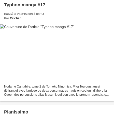
Typhon manga #17
Publié le 28/03/2009 à 00:34
Par
Orichan
Nodame Cantabile, tome 2 de Tomoko Ninomiya, Pika Toujours aussi
délirant et avec l'arrivée de deux personnages hauts en couleur, d'abord la
Queen des percussions alias Masumi, oui bon avec le prénom japonais, ça
ne vous met pas sur la voie, mais la queen...
Pianissimo