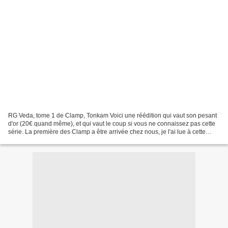
RG Veda, tome 1 de Clamp, Tonkam Voici une réédition qui vaut son pesant
d'or (20€ quand même), et qui vaut le coup si vous ne connaissez pas cette
série. La première des Clamp a être arrivée chez nous, je l'ai lue à cette
époque (que ça me paraît loin!),...