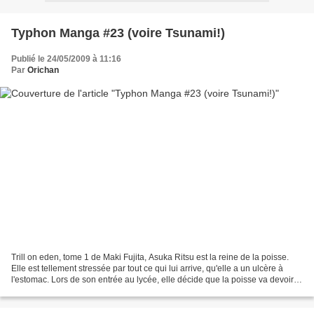
Typhon Manga #23 (voire Tsunami!)
Publié le 24/05/2009 à 11:16
Par
Orichan
Trill on eden, tome 1 de Maki Fujita, Asuka Ritsu est la reine de la poisse.
Elle est tellement stressée par tout ce qui lui arrive, qu'elle a un ulcère à
l'estomac. Lors de son entrée au lycée, elle décide que la poisse va devoir la
quitter, mais pas...