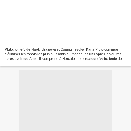
Pluto, tome 5 de Naoki Urasawa et Osamu Tezuka, Kana Pluto continue
d'éliminer les robots les plus puissants du monde les uns après les autres,
après avoir tué Astro, il s'en prend à Hercule... Le créateur d'Astro tente de le
réparer et se souvient de...