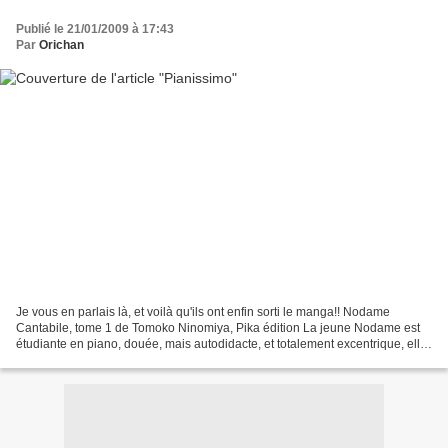
Publié le 21/01/2009 à 17:43
Par
Orichan
Je vous en parlais là, et voilà qu'ils ont enfin sorti le manga!! Nodame
Cantabile, tome 1 de Tomoko Ninomiya, Pika édition La jeune Nodame est
étudiante en piano, douée, mais autodidacte, et totalement excentrique, elle
va tomber amoureuse de Chiaki...