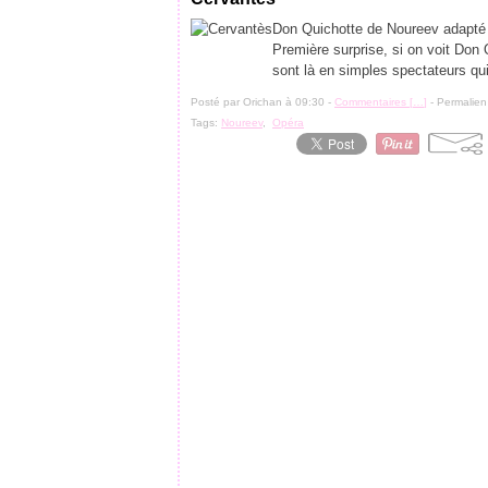
Don Quichotte de Noureev adapté 
Première surprise, si on voit Don 
sont là en simples spectateurs qui 
Posté par Orichan à 09:30 -
Commentaires [
…
]
- Permalien
Tags:
Noureev
,
Opéra