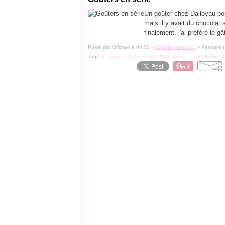
Un goûter chez Dalloyau p
mais il y avait du chocolat s
finalement, j'ai préféré le 
Posté par Orichan à 00:03 -
Commentaires [
…
]
- Permalien
Tags:
Ladurée
,
Cheesecake
,
Alain Milliat
,
salon de thé
,