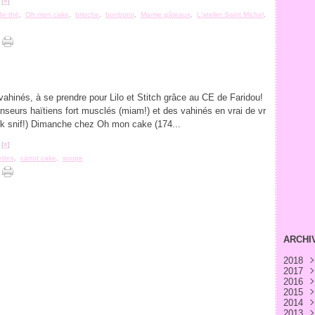
 [
#
]
de thé
,
Oh mon cake
,
brioche
,
bonbons
,
Mamie gâteaux
,
L'atelier Saint Michel
,
ahinés, à se prendre pour Lilo et Stitch grâce au CE de Faridou!
nseurs haïtiens fort musclés (miam!) et des vahinés en vrai de vr
rk snif!) Dimanche chez Oh mon cake (174...
 [
#
]
ettes
,
carrot cake
,
soupe
ARCHI
2018
2017
Avri
2016
Févr
Déc
2015
Janv
Nov
Déc
2014
Oct
Nov
Déc
2013
Sep
Oct
Nov
Déc