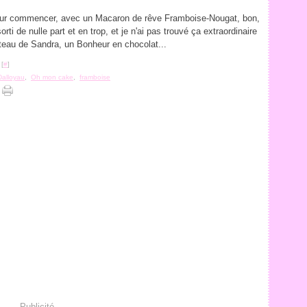
our commencer, avec un Macaron de rêve Framboise-Nougat, bon,
orti de nulle part et en trop, et je n'ai pas trouvé ça extraordinaire
gâteau de Sandra, un Bonheur en chocolat...
 [
#
]
Dalloyau
,
Oh mon cake
,
framboise
Publicité