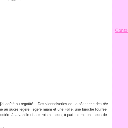
Contac
j'ai goûté ou regoûté... Des viennoiseries de La pâtisserie des rêv
he au sucre légère, légère miam et une Folie, une brioche fourrée
ssière à la vanille et aux raisins secs, à part les raisons secs de