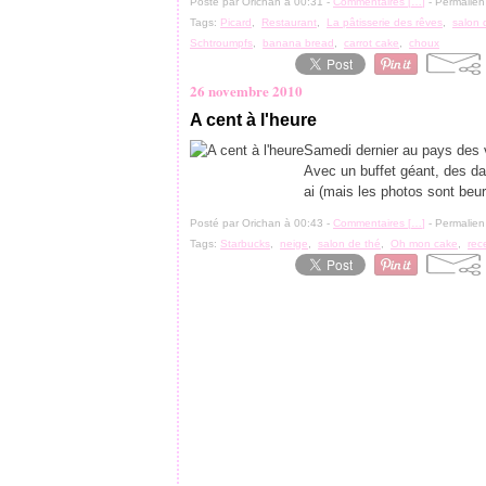
Posté par Orichan à 00:31 -
Commentaires [
…
]
- Permalien
Tags:
Picard
,
Restaurant
,
La pâtisserie des rêves
,
salon 
Schtroumpfs
,
banana bread
,
carrot cake
,
choux
26 novembre 2010
A cent à l'heure
Samedi dernier au pays des v
Avec un buffet géant, des da
ai (mais les photos sont beu
Posté par Orichan à 00:43 -
Commentaires [
…
]
- Permalien
Tags:
Starbucks
,
neige
,
salon de thé
,
Oh mon cake
,
rec