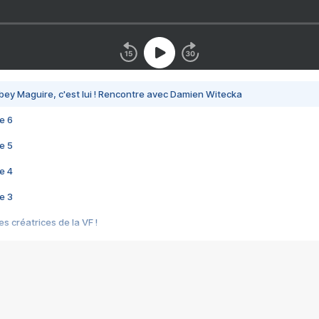
bey Maguire, c'est lui ! Rencontre avec Damien Witecka
e 6
e 5
e 4
e 3
s créatrices de la VF !
e 2
e 1
e Mektoub My Love arrive enfin ! Rencontre avec Shaïn Boumedine et Sal