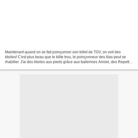
Maintenant quand on se fait poinçonner son billet de TGV, on voit des
étoiles! C'est plus beau que le bête trou, le poinçonneur des lilas peut se
rhabiller. J'ai des étoiles aux pieds grâce aux ballerines Anniel, des Repetto
italiennes avec un prix plus...