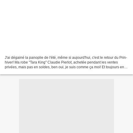
J'ai dégainé la panoplie de l'été, même si aujourd'hui, c'est le retour du Prin-
hiver! Ma robe "Tara King" Claudie Pierlot, achetée pendant les ventes
privées, mais pas en soldes, ben oui, je suis comme ça moi! Et toujours en
mode, je fais la débile sur...