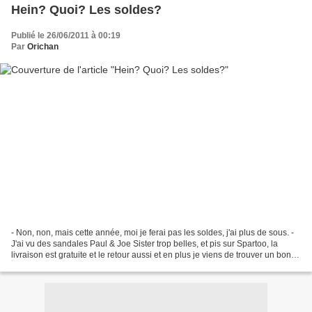
Hein? Quoi? Les soldes?
Publié le 26/06/2011 à 00:19
Par
Orichan
- Non, non, mais cette année, moi je ferai pas les soldes, j'ai plus de sous. -
J'ai vu des sandales Paul & Joe Sister trop belles, et pis sur Spartoo, la
livraison est gratuite et le retour aussi et en plus je viens de trouver un bon
de 10%, attends...