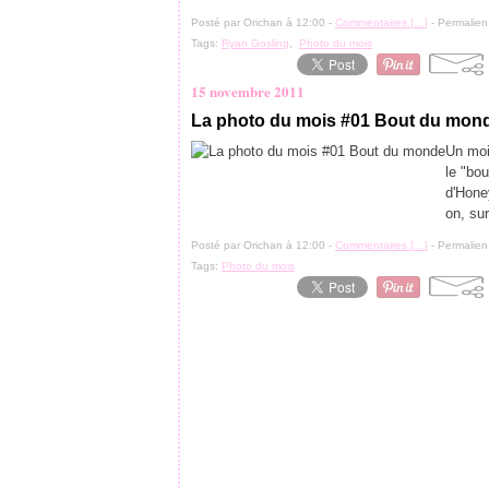
Posté par Orichan à 12:00 -
Commentaires [
…
]
- Permalien
Tags:
Ryan Gosling
,
Photo du mois
15 novembre 2011
La photo du mois #01 Bout du mon
Un moi
le "bo
d'Hone
on, sur
Posté par Orichan à 12:00 -
Commentaires [
…
]
- Permalien
Tags:
Photo du mois