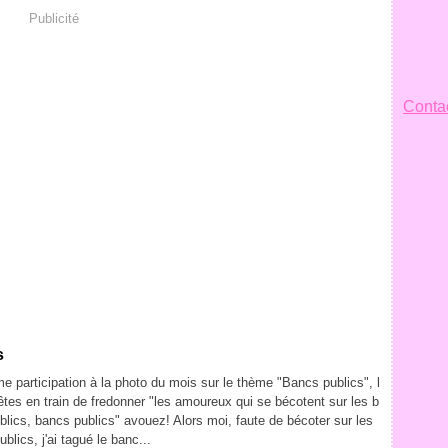
Publicité
Contac
s
e participation à la photo du mois sur le thème "Bancs publics", l
êtes en train de fredonner "les amoureux qui se bécotent sur les b
blics, bancs publics" avouez! Alors moi, faute de bécoter sur les
blics, j'ai tagué le banc...