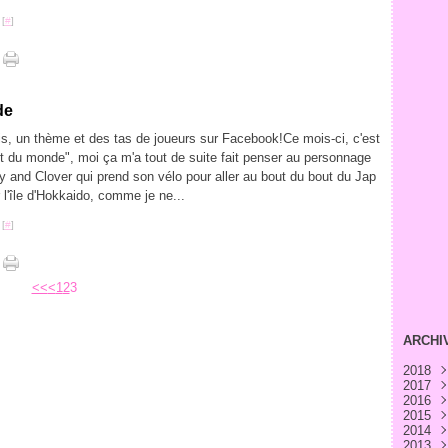
 [
#
]
de
s, un thème et des tas de joueurs sur Facebook!Ce mois-ci, c'est
ut du monde", moi ça m'a tout de suite fait penser au personnage
y and Clover qui prend son vélo pour aller au bout du bout du Jap
 l'île d'Hokkaido, comme je ne...
 [
#
]
<<
<
1
2
3
ARCHI
2018
2017
Avri
2016
Févr
Déc
2015
Janv
Nov
Déc
2014
Oct
Nov
Déc
2013
Sep
Oct
Nov
Déc