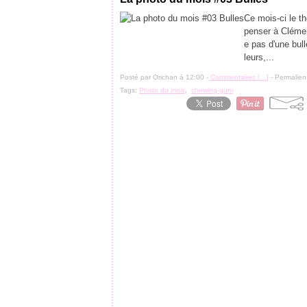
Ce mois-ci le th
penser à Clémen
e pas d'une bull
leurs,...
Posté par Orichan à 12:00 -
Commentaires [
…
]
- Permalien
Tags:
Photo du mois
,
chewing-gum