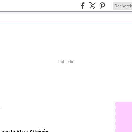
Publicité
E
 time du Plaza Athénée