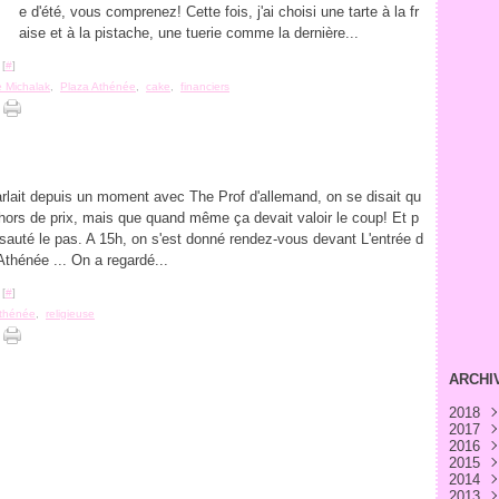
e d'été, vous comprenez! Cette fois, j'ai choisi une tarte à la fr
aise et à la pistache, une tuerie comme la dernière...
 [
#
]
e Michalak
,
Plaza Athénée
,
cake
,
financiers
rlait depuis un moment avec The Prof d'allemand, on se disait qu
t hors de prix, mais que quand même ça devait valoir le coup! Et p
 sauté le pas. A 15h, on s'est donné rendez-vous devant L'entrée d
Athénée ... On a regardé...
 [
#
]
Athénée
,
religieuse
ARCHI
2018
2017
Avri
2016
Févr
Déc
2015
Janv
Nov
Déc
2014
Oct
Nov
Déc
2013
Sep
Oct
Nov
Déc