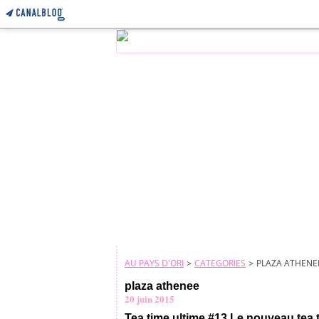
AU PAYS D'ORI
>
CATEGORIES
>
PLAZA ATHENE
plaza athenee
20 juin 2015
Tea time ultime #13 Le nouveau tea