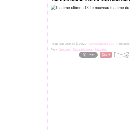
Posté par Orichan à 20:39 -
Commentaires [
…
]
- Permalien
Tags:
Tea time
,
Plaza Athénée
,
Michalak