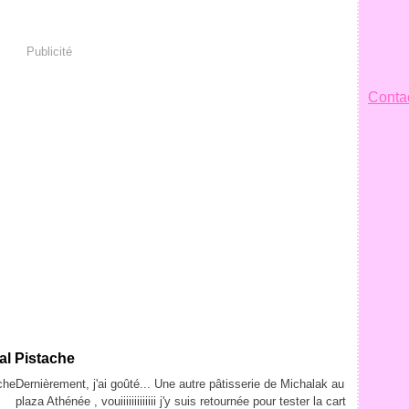
Publicité
Contac
al Pistache
Dernièrement, j'ai goûté... Une autre pâtisserie de Michalak au
plaza Athénée , vouiiiiiiiiiiiii j'y suis retournée pour tester la cart