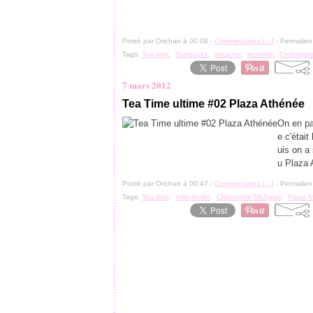
Posté par Orichan à 00:08 -
Commentaires [
…
]
- Permalien
Tags:
Tea time
,
Starbucks
,
pistache
,
recettes
,
Christoph
7 mars 2012
Tea Time ultime #02 Plaza Athénée
On en pa
e c'étai
uis on a
u Plaza 
Posté par Orichan à 00:47 -
Commentaires [
…
]
- Permalien
Tags:
Tea time
,
mille-feuille
,
Christophe Michalak
,
Plaza 