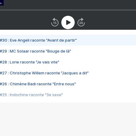
#30 : Eve Angeli raconte "Avant de partir"
#29 : MC Solaar raconte "Bouge de là"
28 : Lorie raconte "Je vais vite"
#27 : Christophe Willem raconte "Jacques a dit"
#26 : Chimène Badi raconte "Entre nous"
#25 : Indochine raconte "3e sexe"
#24 : Zaho raconte "C'est chelou"
#23 : Patrick Bruel raconte "Au café des délices"
#22 : Kyo raconte "Le chemin"