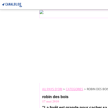
AU PAYS D'ORI
>
CATEGORIES
>
ROBIN DES BOI
robin des bois
17 mai 2010
"La forêt est grande pour cacher sa