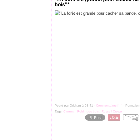
bois"*
Posté par Orichan à 08:41 -
Commentaires [
…
]
- Permalien
Tags:
Cinéma
,
Robin des bois
,
Russell Crowe