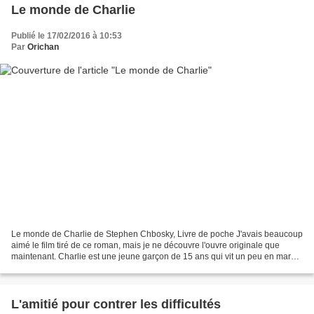
Le monde de Charlie
Publié le 17/02/2016 à 10:53
Par
Orichan
Le monde de Charlie de Stephen Chbosky, Livre de poche J'avais beaucoup
aimé le film tiré de ce roman, mais je ne découvre l'ouvre originale que
maintenant. Charlie est une jeune garçon de 15 ans qui vit un peu en marge
des adolescents de son âge, il...
L'amitié pour contrer les difficultés