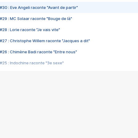
#30 : Eve Angeli raconte "Avant de partir"
#29 : MC Solaar raconte "Bouge de là"
28 : Lorie raconte "Je vais vite"
#27 : Christophe Willem raconte "Jacques a dit"
#26 : Chimène Badi raconte "Entre nous"
#25 : Indochine raconte "3e sexe"
#24 : Zaho raconte "C'est chelou"
#23 : Patrick Bruel raconte "Au café des délices"
#22 : Kyo raconte "Le chemin"
#21 : Nolwenn Leroy raconte "Cassé"
#20 : Patrick Hernandez raconte "Born to be alive"
#19 : Lorie raconte "Près de moi"