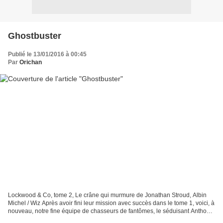
Ghostbuster
Publié le 13/01/2016 à 00:45
Par
Orichan
Lockwood & Co, tome 2, Le crâne qui murmure de Jonathan Stroud, Albin
Michel / Wiz Après avoir fini leur mission avec succès dans le tome 1, voici, à
nouveau, notre fine équipe de chasseurs de fantômes, le séduisant Anthony
Lockwood, le garçon manqué,...