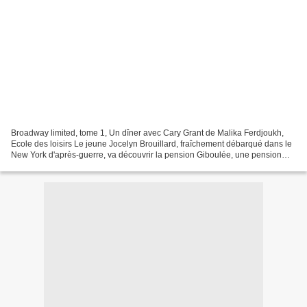
Broadway limited, tome 1, Un dîner avec Cary Grant de Malika Ferdjoukh,
Ecole des loisirs Le jeune Jocelyn Brouillard, fraîchement débarqué dans le
New York d'après-guerre, va découvrir la pension Giboulée, une pension
pour filles dans laquelle il n'aurait...