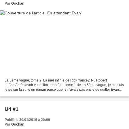
Par
Orichan
La 5ème vague, tome 2, La mer infinie de Rick Yancey, R / Robert
LaffontAprès avoir vu le film adapté du tome 1 de La 5ème vague, je me suis
jetée sur la suite en roman parce que je n'avais pas envie de quitter Evan
Walker! Cassie a retrouvé son petit...
U4 #1
Publié le 30/01/2016 à 20:09
Par
Orichan