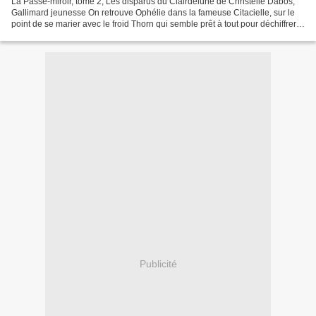
La Passe-miroir, tome 2, Les disparus du Clairdelune de Christelle Dabos,
Gallimard jeunesse On retrouve Ophélie dans la fameuse Citacielle, sur le
point de se marier avec le froid Thorn qui semble prêt à tout pour déchiffrer
le livre de Farouk et retrouver...
Publicité