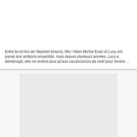
Entre toi et moi de Stephen Emond, Wiz / Albin Michel Evan et Lucy ont
passé leur enfance ensemble, mais depuis plusieurs années, Lucy a
déménagé, elle ne revient plus qu'aux vacancances de noël pour rendre
visite à son père et par la même occasion retrouver...