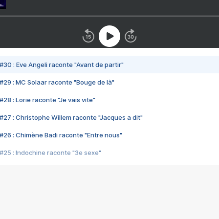
#30 : Eve Angeli raconte "Avant de partir"
#29 : MC Solaar raconte "Bouge de là"
28 : Lorie raconte "Je vais vite"
#27 : Christophe Willem raconte "Jacques a dit"
#26 : Chimène Badi raconte "Entre nous"
#25 : Indochine raconte "3e sexe"
#24 : Zaho raconte "C'est chelou"
#23 : Patrick Bruel raconte "Au café des délices"
#22 : Kyo raconte "Le chemin"