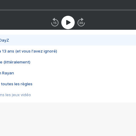
 DayZ
 a 13 ans (et vous l'avez ignoré)
e (littéralement)
im Rayan
 toutes les règles
s les jeux vidéo
us choquant de Rockstar ? - Le scandale BULLY
e plus moche de Steam
du RÊVE tourne au CAUCHEMAR