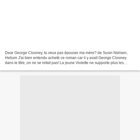
Dear George Clooney, tu veux pas épouser ma mère? de Susin Nielsen,
Helium J'ai bien entendu acheté ce roman car il y avait George Clooney
dans le titre, on ne se refait pas! La jeune Violette ne supporte plus les
prétendants de sa mère, depuis que cette...