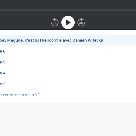
bey Maguire, c'est lui ! Rencontre avec Damien Witecka
e 6
e 5
e 4
e 3
s créatrices de la VF !
e 2
e 1
e Mektoub My Love arrive enfin ! Rencontre avec Shaïn Boumedine et Sal