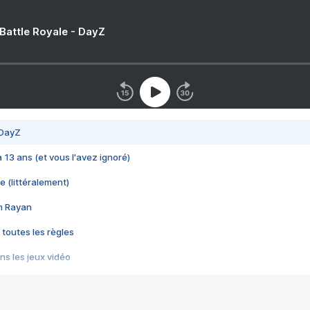
 Battle Royale - DayZ
 DayZ
 a 13 ans (et vous l'avez ignoré)
e (littéralement)
im Rayan
 toutes les règles
s les jeux vidéo
us choquant de Rockstar ? - Le scandale BULLY
e plus moche de Steam