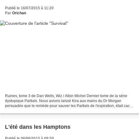
Publié le 16/07/2015 à 11:20
Par
Orichan
Ruines, tome 3 de Dan Wells, Wiz / Albin Michel Dernier tome de la série
dystopique Partials. Nous avions laissé Kira aux mains du Dr Morgan
persuadée que le remède pour sauver les Partials de l'expiration, était caché
dans son ADN. Mais la solution est...
L'été dans les Hamptons
Publié le 06/06/2015 à 09:50