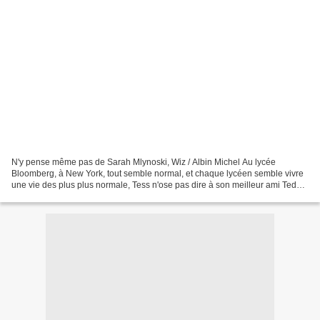
N'y pense même pas de Sarah Mlynoski, Wiz / Albin Michel Au lycée
Bloomberg, à New York, tout semble normal, et chaque lycéen semble vivre
une vie des plus plus normale, Tess n'ose pas dire à son meilleur ami Teddy
qu'elle est amoureuse de lui, Olivia...