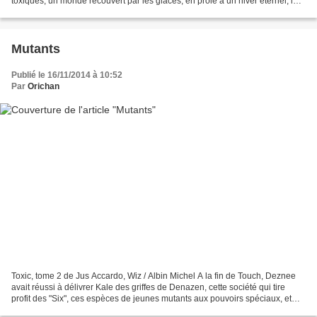
toxiques, un monde recouvert par les glaces, en proie à un hiver éternel, la
race humaine survit difficilement...
Mutants
Publié le 16/11/2014 à 10:52
Par
Orichan
Toxic, tome 2 de Jus Accardo, Wiz / Albin Michel A la fin de Touch, Deznee
avait réussi à délivrer Kale des griffes de Denazen, cette société qui tire
profit des "Six", ces espèces de jeunes mutants aux pouvoirs spéciaux, et
tous deux s'était réfugiés...