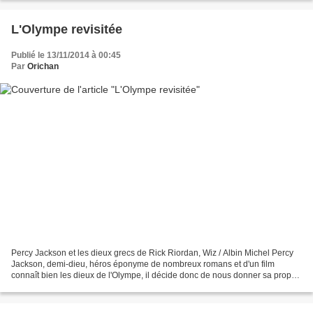
L'Olympe revisitée
Publié le 13/11/2014 à 00:45
Par
Orichan
Percy Jackson et les dieux grecs de Rick Riordan, Wiz / Albin Michel Percy
Jackson, demi-dieu, héros éponyme de nombreux romans et d'un film
connaît bien les dieux de l'Olympe, il décide donc de nous donner sa propre
version de la mythologie grecque,...