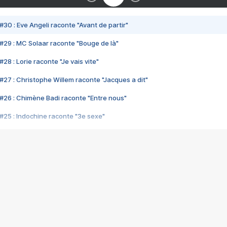
#30 : Eve Angeli raconte "Avant de partir"
#29 : MC Solaar raconte "Bouge de là"
28 : Lorie raconte "Je vais vite"
#27 : Christophe Willem raconte "Jacques a dit"
#26 : Chimène Badi raconte "Entre nous"
#25 : Indochine raconte "3e sexe"
#24 : Zaho raconte "C'est chelou"
#23 : Patrick Bruel raconte "Au café des délices"
#22 : Kyo raconte "Le chemin"
#21 : Nolwenn Leroy raconte "Cassé"
#20 : Patrick Hernandez raconte "Born to be alive"
#19 : Lorie raconte "Près de moi"