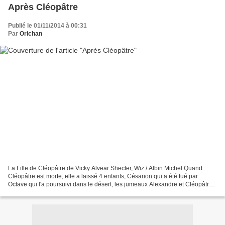
Après Cléopâtre
Publié le 01/11/2014 à 00:31
Par
Orichan
La Fille de Cléopâtre de Vicky Alvear Shecter, Wiz / Albin Michel Quand
Cléopâtre est morte, elle a laissé 4 enfants, Césarion qui a été tué par
Octave qui l'a poursuivi dans le désert, les jumeaux Alexandre et Cléopâtre
Séléné et le petit Ptolé qui ont...