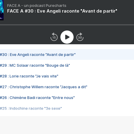
FACE A - un podcast Purecharts
FACE A #30 : Eve Angeli raconte "Avant de partir"
#30 : Eve Angeli raconte "Avant de partir"
#29 : MC Solaar raconte "Bouge de là"
28 : Lorie raconte "Je vais vite"
#27 : Christophe Willem raconte "Jacques a dit"
#26 : Chimène Badi raconte "Entre nous"
#25 : Indochine raconte "3e sexe"
#24 : Zaho raconte "C'est chelou"
#23 : Patrick Bruel raconte "Au café des délices"