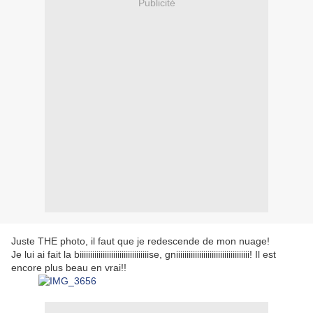
Publicité
Juste THE photo, il faut que je redescende de mon nuage!
Je lui ai fait la biiiiiiiiiiiiiiiiiiiiiiiiiiiiiiiiise, gniiiiiiiiiiiiiiiiiiiiiiiiiiiiiiiiiii! Il est
encore plus beau en vrai!!