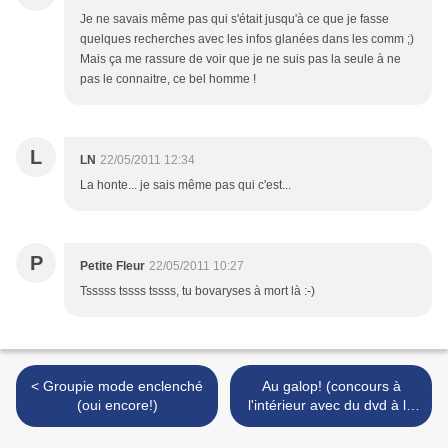
Je ne savais même pas qui s'était jusqu'à ce que je fasse
quelques recherches avec les infos glanées dans les comm ;)
Mais ça me rassure de voir que je ne suis pas la seule à ne
pas le connaitre, ce bel homme !
L
LN
22/05/2011 12:34
La honte... je sais même pas qui c'est...
P
Petite Fleur
22/05/2011 10:27
Tsssss tssss tssss, tu bovaryses à mort là :-)
< Groupie mode enclenché
Au galop! (concours à
(oui encore!)
l'intérieur avec du dvd à la
clé!) >