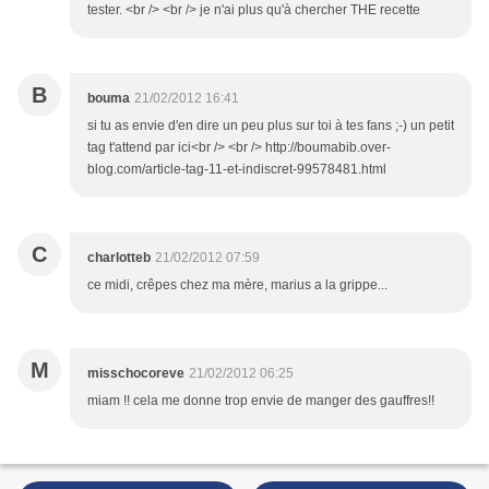
tester. <br /> <br /> je n'ai plus qu'à chercher THE recette
B
bouma
21/02/2012 16:41
si tu as envie d'en dire un peu plus sur toi à tes fans ;-) un petit
tag t'attend par ici<br /> <br /> http://boumabib.over-
blog.com/article-tag-11-et-indiscret-99578481.html
C
charlotteb
21/02/2012 07:59
ce midi, crêpes chez ma mère, marius a la grippe...
M
misschocoreve
21/02/2012 06:25
miam !! cela me donne trop envie de manger des gauffres!!