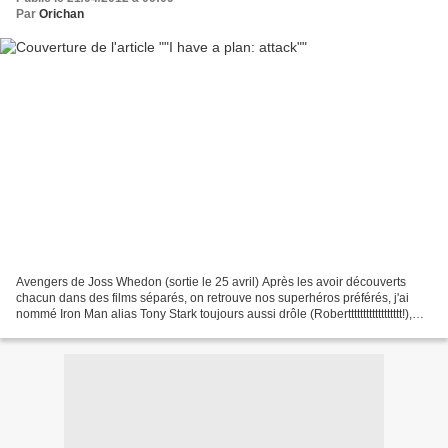
Par
Orichan
Avengers de Joss Whedon (sortie le 25 avril) Après les avoir découverts
chacun dans des films séparés, on retrouve nos superhéros préférés, j'ai
nommé Iron Man alias Tony Stark toujours aussi drôle (Robertttttttttttttttttt!),
Thor toujours aussi musclé,...