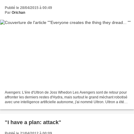
Publié le 28/04/2015 à 00:49
Par
Orichan
Avengers: L'ére d'Ultron de Joss Whedon Les Avengers sont de retour pour
affronter les derniers restes d'Hydra, mais surtout le grand méchant robotisé
avec une intelligence artificielle autonome, j'ai nommé Ultron. Ultron a été
crée par un Tony Stark...
"I have a plan: attack"
Publié le 21/04/2012 à 00:09