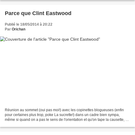
Parce que Clint Eastwood
Publié le 18/05/2014 à 20:22
Par
Orichan
Réunion au sommet (oui pas moi!) avec les copinettes blogueuses (enfin
pour certaines plus trop, poke La sucrette!) dans un cadre bien sympa,
même si quand on a pas le sens de l'orientation et qu'on tape la causette, on
met plus de temps à le trouver,...