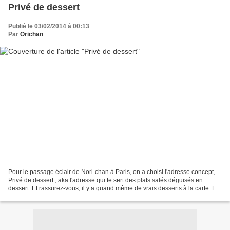
Privé de dessert
Publié le 03/02/2014 à 00:13
Par
Orichan
Pour le passage éclair de Nori-chan à Paris, on a choisi l'adresse concept,
Privé de dessert , aka l'adresse qui te sert des plats salés déguisés en
dessert. Et rassurez-vous, il y a quand même de vrais desserts à la carte. Le
restaurant est très sympa,...