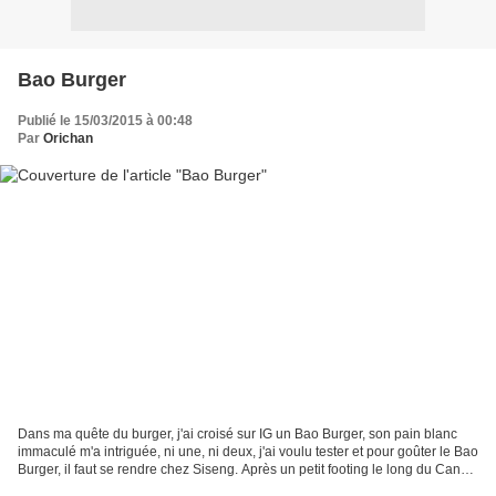
Bao Burger
Publié le 15/03/2015 à 00:48
Par
Orichan
Dans ma quête du burger, j'ai croisé sur IG un Bao Burger, son pain blanc
immaculé m'a intriguée, ni une, ni deux, j'ai voulu tester et pour goûter le Bao
Burger, il faut se rendre chez Siseng. Après un petit footing le long du Canal
Saint Martin, nous...