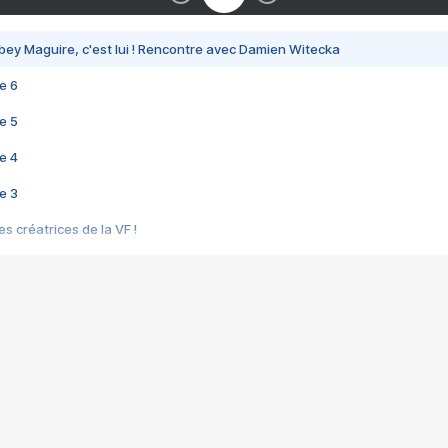
bey Maguire, c'est lui ! Rencontre avec Damien Witecka
e 6
e 5
e 4
e 3
s créatrices de la VF !
e 2
e 1
e Mektoub My Love arrive enfin ! Rencontre avec Shaïn Boumedine et Sal
i : après Toni en famille
elle réalise le bouleversant Dites lui que je l'aime
ais ! Rencontre autour de Vie privée de Rebecca Zlotowski