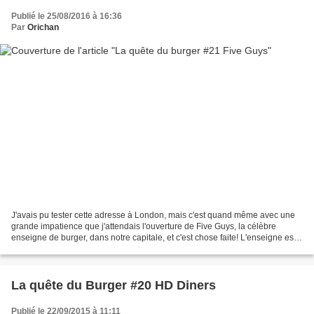
Publié le 25/08/2016 à 16:36
Par
Orichan
J'avais pu tester cette adresse à London, mais c'est quand même avec une
grande impatience que j'attendais l'ouverture de Five Guys, la célèbre
enseigne de burger, dans notre capitale, et c'est chose faite! L'enseigne est
connu pour ses burgers,mais surtout...
La quête du Burger #20 HD Diners
Publié le 22/09/2015 à 11:11