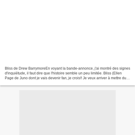
Bliss de Drew BarrymoreEn voyant la bande-annonce, j'ai montré des signes
d'inquiétude, il faut dire que l'histoire semble un peu limitée. Bliss (Ellen
Page de Juno dont je vais devenir fan, je crois!! Je veux arriver à mettre du
crayon comme elle mdr!)...