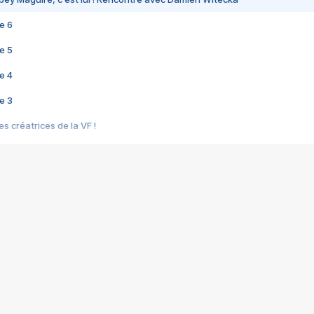
e 6
e 5
e 4
e 3
s créatrices de la VF !
e 2
e 1
e Mektoub My Love arrive enfin ! Rencontre avec Shaïn Boumedine et Sal
i : après Toni en famille
elle réalise le bouleversant Dites lui que je l'aime
ais ! Rencontre autour de Vie privée de Rebecca Zlotowski
 de Marguerite, Grave... Rencontre avec Ella Rumpf