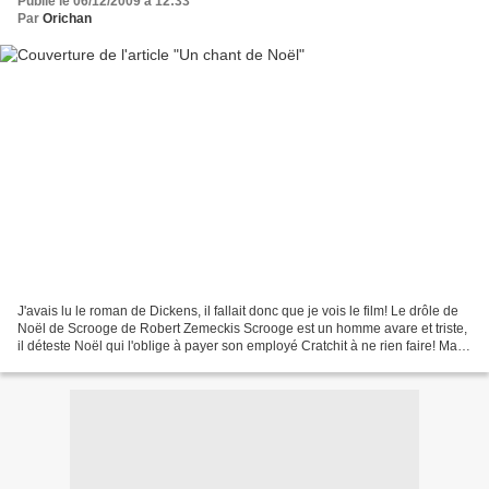
Publié le 06/12/2009 à 12:33
Par
Orichan
J'avais lu le roman de Dickens, il fallait donc que je vois le film! Le drôle de
Noël de Scrooge de Robert Zemeckis Scrooge est un homme avare et triste,
il déteste Noël qui l'oblige à payer son employé Cratchit à ne rien faire! Mais
le soir du réveillon,...