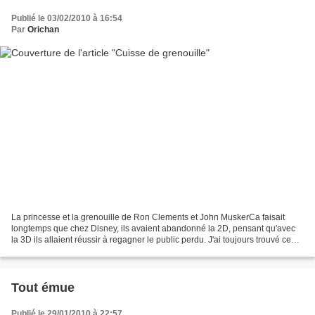
Publié le 03/02/2010 à 16:54
Par
Orichan
La princesse et la grenouille de Ron Clements et John MuskerCa faisait
longtemps que chez Disney, ils avaient abandonné la 2D, pensant qu'avec
la 3D ils allaient réussir à regagner le public perdu. J'ai toujours trouvé ce
mode de pensée stupide, ce n'est...
Tout émue
Publié le 29/01/2010 à 22:57