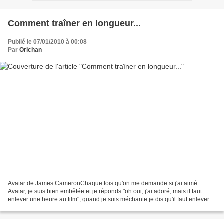
Comment traîner en longueur...
Publié le 07/01/2010 à 00:08
Par
Orichan
Avatar de James CameronChaque fois qu'on me demande si j'ai aimé
Avatar, je suis bien embêtée et je réponds "oh oui, j'ai adoré, mais il faut
enlever une heure au film", quand je suis méchante je dis qu'il faut enlever
deux! Le héros, Jake Sully (fort...