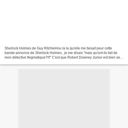
Sherlock Holmes de Guy RitchieHou la la qu'elle me faisait peur cette
bande-annonce de Sherlock Holmes , je me disais "mais qu'ont-ils fait de
mon détective flegmatique?!!!" C'est que Robert Downey Junior est bien sexy
(ahhh Larry dans Ally McBeal), mais...