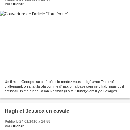
Par
Orichan
Un film de Georges au ciné, c'est le rendez-vous obligé avec The prof
d'allemand, on a fait la ola comme d'hab, on a bavé comme d'hab, mais qu'il
est beau! In the air de Jason Reitman (il a fait Juno!)Alors il y a Georges
Clooney, enfin Ryan Bingham,...
Hugh et Jessica en cavale
Publié le 24/01/2010 à 16:59
Par
Orichan