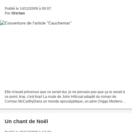
Publié le 14/12/2009 à 00:07
Par
Orichan
Elle m'avait prévenue que ce serait dur, je ne pensais pas que ça le serait à
ce point, trop, c'est trop! La route de John Hillcoat adapté du roman de
Cormac McCarthyDans un monde apocalyptique, un père (Viggo Mortensen
amaigri et extraordinaire, il est...
Un chant de Noël