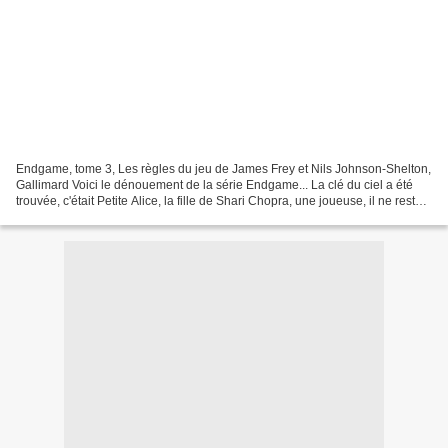
Endgame, tome 3, Les règles du jeu de James Frey et Nils Johnson-Shelton,
Gallimard Voici le dénouement de la série Endgame... La clé du ciel a été
trouvée, c'était Petite Alice, la fille de Shari Chopra, une joueuse, il ne reste
qu'une seule clé à trouver,...