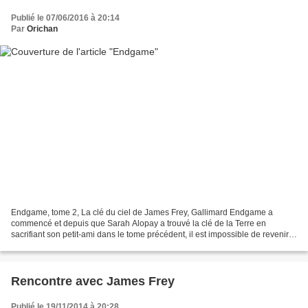
Publié le 07/06/2016 à 20:14
Par
Orichan
Endgame, tome 2, La clé du ciel de James Frey, Gallimard Endgame a
commencé et depuis que Sarah Alopay a trouvé la clé de la Terre en
sacrifiant son petit-ami dans le tome précédent, il est impossible de revenir
en arrière, les créateurs en ont décidé...
Rencontre avec James Frey
Publié le 19/11/2014 à 20:28