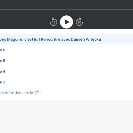
bey Maguire, c'est lui ! Rencontre avec Damien Witecka
e 6
e 5
e 4
e 3
s créatrices de la VF !
e 2
e 1
e Mektoub My Love arrive enfin ! Rencontre avec Shaïn Boumedine et Sal