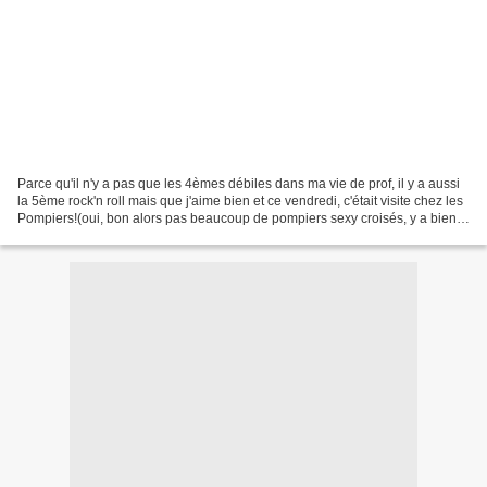
Parce qu'il n'y a pas que les 4èmes débiles dans ma vie de prof, il y a aussi
la 5ème rock'n roll mais que j'aime bien et ce vendredi, c'était visite chez les
Pompiers!(oui, bon alors pas beaucoup de pompiers sexy croisés, y a bien
celui qui a voulu que...