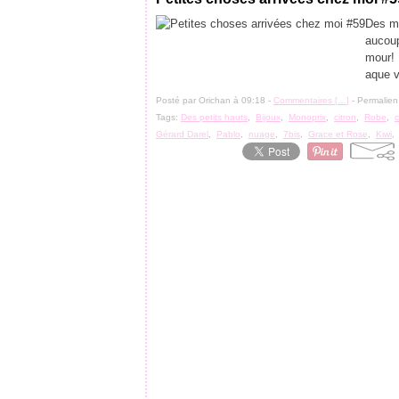
Des mé
aucoup
mour!
aque v
Posté par Orichan à 09:18 -
Commentaires [
…
]
- Permalien
Tags:
Des petits hauts
,
Bijoux
,
Monoprix
,
citron
,
Robe
,
Gérard Darel
,
Pablo
,
nuage
,
7bis
,
Grace et Rose
,
Kiwi