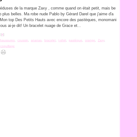
duses de la marque Zaxy , comme quand on était petit, mais be
 plus belles. Ma robe nude Pablo by Gérard Darel que j'aime d'a
 Mon top Des Petits Hauts avec encore des pastèques, monomani
ous ai-je dit! Un bracelet nuage de Grace et...
 [
#
]
chaussures
,
coussin
,
ananas
,
bracelet
,
t-shirt
,
pastèque
,
orange
,
Zaxy
,
,
coquillage