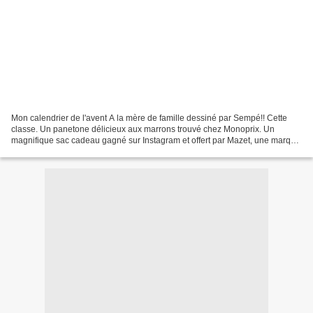
Mon calendrier de l'avent A la mère de famille dessiné par Sempé!! Cette
classe. Un panetone délicieux aux marrons trouvé chez Monoprix. Un
magnifique sac cadeau gagné sur Instagram et offert par Mazet, une marque
que j'adore, spécialisée dans les bonbons...