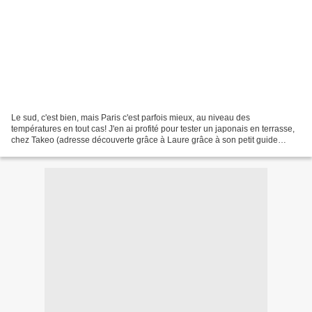
Le sud, c'est bien, mais Paris c'est parfois mieux, au niveau des
températures en tout cas! J'en ai profité pour tester un japonais en terrasse,
chez Takeo (adresse découverte grâce à Laure grâce à son petit guide
d'adresse trop bien!) on déguste, au...