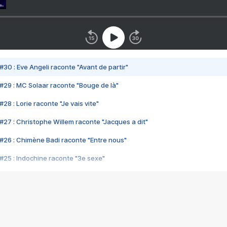
#30 : Eve Angeli raconte "Avant de partir"
#29 : MC Solaar raconte "Bouge de là"
28 : Lorie raconte "Je vais vite"
#27 : Christophe Willem raconte "Jacques a dit"
#26 : Chimène Badi raconte "Entre nous"
#25 : Indochine raconte "3e sexe"
#24 : Zaho raconte "C'est chelou"
#23 : Patrick Bruel raconte "Au café des délices"
#22 : Kyo raconte "Le chemin"