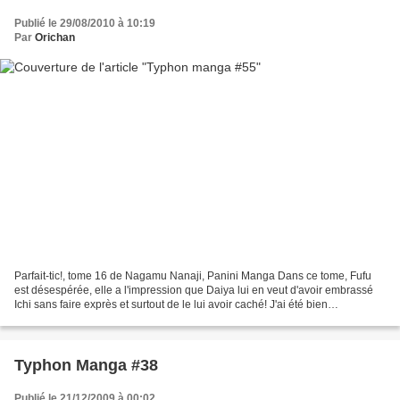
Publié le 29/08/2010 à 10:19
Par
Orichan
Parfait-tic!, tome 16 de Nagamu Nanaji, Panini Manga Dans ce tome, Fufu
est désespérée, elle a l'impression que Daiya lui en veut d'avoir embrassé
Ichi sans faire exprès et surtout de le lui avoir caché! J'ai été bien
malheureuse avec ce tome car on ne...
Typhon Manga #38
Publié le 21/12/2009 à 00:02