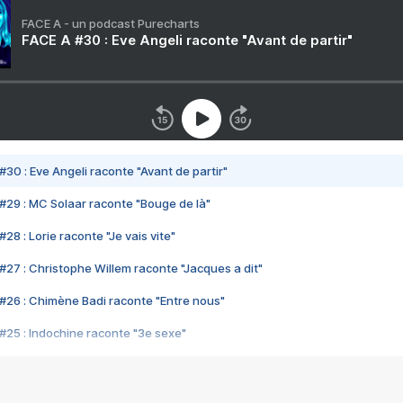
FACE A - un podcast Purecharts
FACE A #30 : Eve Angeli raconte "Avant de partir"
#30 : Eve Angeli raconte "Avant de partir"
#29 : MC Solaar raconte "Bouge de là"
28 : Lorie raconte "Je vais vite"
#27 : Christophe Willem raconte "Jacques a dit"
#26 : Chimène Badi raconte "Entre nous"
#25 : Indochine raconte "3e sexe"
#24 : Zaho raconte "C'est chelou"
#23 : Patrick Bruel raconte "Au café des délices"