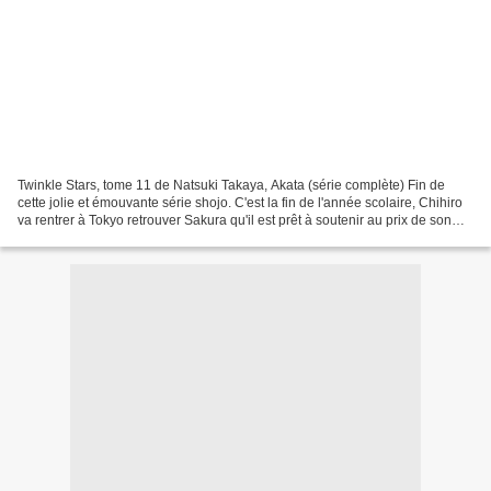
Twinkle Stars, tome 11 de Natsuki Takaya, Akata (série complète) Fin de
cette jolie et émouvante série shojo. C'est la fin de l'année scolaire, Chihiro
va rentrer à Tokyo retrouver Sakura qu'il est prêt à soutenir au prix de son
bonheur, il va donc laisser...