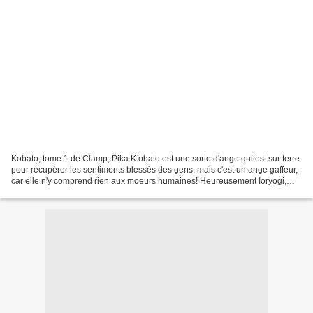
Kobato, tome 1 de Clamp, Pika K obato est une sorte d'ange qui est sur terre
pour récupérer les sentiments blessés des gens, mais c'est un ange gaffeur,
car elle n'y comprend rien aux moeurs humaines! Heureusement Ioryogi,
une sorte d'ange gardien sous...