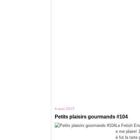
6 mai 2015
Petits plaisirs gourmands #104
Le Fetish Env
e me plaire! J
é fut la tarte