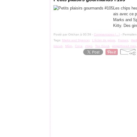
Les chips hea
ais avec ce p
Marks and Sp
Kitty. Des gi
Posté par Orichan à 00:59 -
Commentaires [
…
]
- Permalien
Tags:
Marks and Spencer
,
L'éclair de génie
,
Fraises
,
Hari
biscuit
,
Mûre
,
Coca
,
chips
,
Too Good
,
gingerbread man