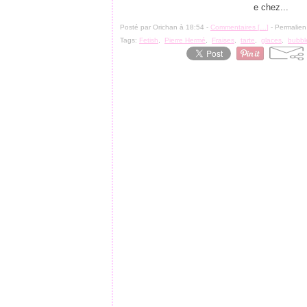
e chez...
Posté par Orichan à 18:54 -
Commentaires [
…
]
- Permalien
Tags:
Fetish
,
Pierre Hermé
,
Fraises
,
tarte
,
glaces
,
bubbl