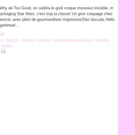
lthy de Too Good, on oublira le goût croque monsieur invisble, m
ackaging Star Wars, c'est trop la classe! Un gros craquage chez
encer, avec plein de gourmandises mignonnes!Des biscuits Hello
ngerbread...
 [
#
]
bo
,
Hello Kitty
,
Star Wars
,
bonbons
,
bonhomme en pain d'épices
,
pancakes
,
,
Barlette