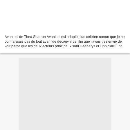
Avant toi de Thea Sharron Avant toi est adapté d'un célèbre roman que je ne
connaissais pas du tout avant de découvrir ce film que j'avais très envie de
voir parce que les deux acteurs principaux sont Daenerys et Finnick!!!!! Enfin
Emilia Clarke et Sam...