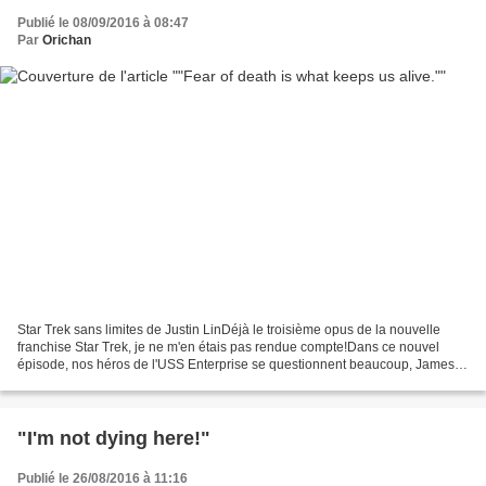
Publié le 08/09/2016 à 08:47
Par
Orichan
Star Trek sans limites de Justin LinDéjà le troisième opus de la nouvelle
franchise Star Trek, je ne m'en étais pas rendue compte!Dans ce nouvel
épisode, nos héros de l'USS Enterprise se questionnent beaucoup, James
Kirk se demande s'il veut continuer...
"I'm not dying here!"
Publié le 26/08/2016 à 11:16