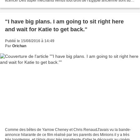
licence! Des super méchants venus tout droit de l'Egypte ancienne sont sur
le point de détruire la planète,...
"I have big plans. I am going to sit right here
and wait for Katie to get back."
Publié le 15/08/2016 à 14:49
Par
Orichan
Comme des bêtes de Yarrow Cheney et Chris RenaudJ'avais vu la bande-
annonce hilarante de ce film réalisé par les parents des Minions il y a très
très longtemps, et j'étais donc très impatiente d'aller le découvrir au cinéma.