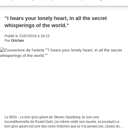
meurent à la fin et je trouve ça nul, j'avais...
"I hears your lonely heart, in all the secret
whisperings of the world."
Publié le 31/07/2016 à 18:15
Par
Orichan
Le BGG - Le bon gros géant de Steven Spielberg Je suis une
inconditionnelle de Roald Dahl, j'ai même visité son musée, et pourtant Le
bon gros géant est une des rares histoires que je n'ai jamais lue, j'avais donc