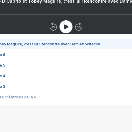
 DiCaprio et Tobey Maguire, c'est lui ! Rencontre avec Dam
bey Maguire, c'est lui ! Rencontre avec Damien Witecka
e 6
e 5
e 4
e 3
s créatrices de la VF !
e 2
e 1
e Mektoub My Love arrive enfin ! Rencontre avec Shaïn Boumedine et Sal