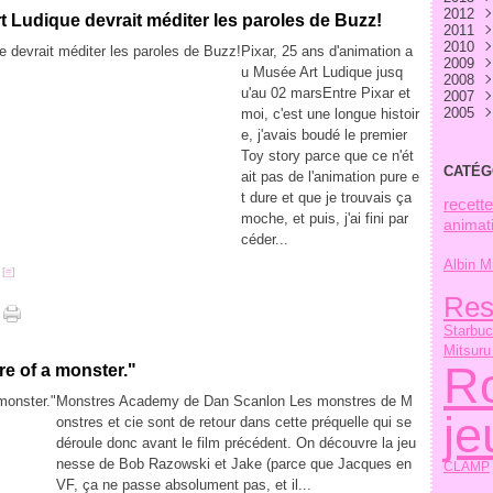
2012
Aoû
Sep
Oct
Nov
Déc
Art Ludique devrait méditer les paroles de Buzz!
2011
Juill
Aoû
Sep
Oct
Nov
Déc
2010
Juin
Juill
Aoû
Sep
Oct
Nov
Déc
Pixar, 25 ans d'animation a
2009
Mai
Juin
Juill
Aoû
Sep
Oct
Nov
Déc
u Musée Art Ludique jusq
2008
Avri
Mai
Juin
Juill
Aoû
Sep
Oct
Nov
Déc
u'au 02 marsEntre Pixar et
2007
Mar
Avri
Mai
Juin
Juill
Aoû
Sep
Oct
Nov
Déc
2005
Févr
Mar
Avri
Mai
Juin
Juill
Aoû
Sep
Oct
Nov
Déc
moi, c'est une longue histoir
Janv
Févr
Mar
Avri
Mai
Juin
Juill
Aoû
Sep
Oct
Nov
Avri
e, j'avais boudé le premier
Janv
Févr
Mar
Avri
Mai
Juin
Juill
Aoû
Sep
Oct
Toy story parce que ce n'ét
Janv
Févr
Mar
Avri
Mai
Juin
Juill
Aoû
Sep
CATÉG
ait pas de l'animation pure e
Janv
Févr
Mar
Avri
Mai
Juin
Juill
Aoû
Janv
Févr
Mar
Avri
Mai
Juin
Juill
t dure et que je trouvais ça
recett
Janv
Févr
Mar
Avri
Mai
Mar
moche, et puis, j'ai fini par
animat
Janv
Févr
Mar
Avri
céder...
Janv
Févr
Mar
Janv
Févr
Albin M
 [
#
]
Janv
Res
Starbu
Mitsuru
R
re of a monster."
Monstres Academy de Dan Scanlon Les monstres de M
j
onstres et cie sont de retour dans cette préquelle qui se
déroule donc avant le film précédent. On découvre la jeu
nesse de Bob Razowski et Jake (parce que Jacques en
CLAMP
VF, ça ne passe absolument pas, et il...