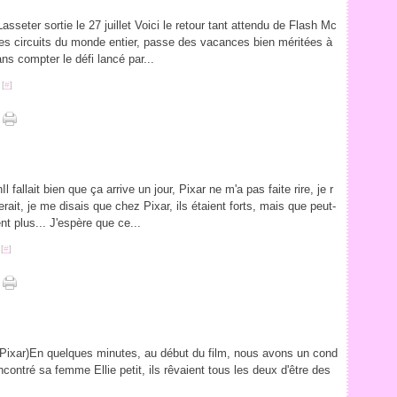
sseter sortie le 27 juillet Voici le retour tant attendu de Flash Mc
es circuits du monde entier, passe des vacances bien méritées à
ns compter le défi lancé par...
 [
#
]
 fallait bien que ça arrive un jour, Pixar ne m'a pas faite rire, je r
erait, je me disais que chez Pixar, ils étaient forts, mais que peut-
ent plus... J'espère que ce...
[
#
]
(Pixar)En quelques minutes, au début du film, nous avons un cond
ncontré sa femme Ellie petit, ils rêvaient tous les deux d'être des