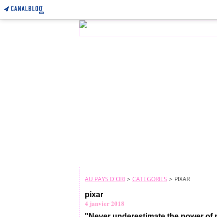
AU PAYS D'ORI
>
CATEGORIES
>
PIXAR
pixar
4 janvier 2018
"Never underestimate the power of