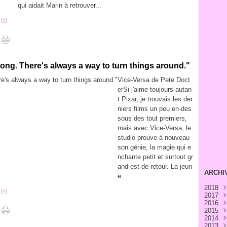
qui aidait Marin à retrouver...
 [
#
]
ong. There's always a way to turn things around."
Vice-Versa de Pete Doct
erSi j'aime toujours autan
t Pixar, je trouvais les der
niers films un peu en-des
sous des tout premiers,
mais avec Vice-Versa, le
studio prouve à nouveau
son génie, la magie qui e
nchante petit et surtout gr
and est de retour. La jeun
ARCHI
e...
2018
 [
#
]
2017
Avri
2016
Févr
Déc
2015
Janv
Nov
Déc
2014
Oct
Nov
Déc
2013
Sep
Oct
Nov
Déc