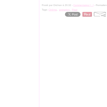
Posté par Orichan à 20:32 -
Commentaires [
…
]
- Permalien
Tags:
Cinéma
,
animation
,
Pixar