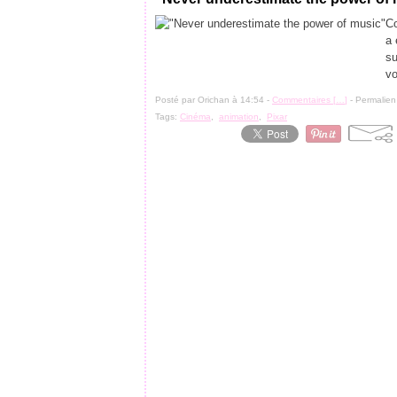
Co
a 
su
vo
Posté par Orichan à 14:54 -
Commentaires [
…
]
- Permalien
Tags:
Cinéma
,
animation
,
Pixar