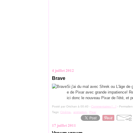
4 juillet 2012
Brave
Si j'ai du mal avec Shrek ou L'âge de 
e de Pixar avec grande impatience! R
ici donc le nouveau Pixar de l'été, et p
Posté par Orichan à 00:40 -
Commentaires [
…
]
- Permalien
Tags:
Cinéma
,
animation
,
Pixar
17 juillet 2011