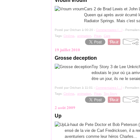
Vroum vroum
Cars 2 de Brad Lewis et John La
Queen qui après avoir écumé l
Radiator Springs. Mais c'est sa
Posté par Orichan à 00:20 -
Commentaires [
…
]
- Permalien
Tags:
Cinéma
,
animation
,
Pixar
,
Cars
19 juillet 2010
Grosse deception
Toy Story 3 de Lee UnkrichIl
edoutais le jour où ça arriv
être un jour, ils ne le serai
Posté par Orichan à 11:01 -
Commentaires [
…
]
- Permalien 
Tags:
Cinéma
,
animation
,
Pixar
,
Toy Story
2 août 2009
Up
Là-haut de Pete Doctor et Bob Peterson 
ensé de la vie de Carl Fredricksen, il a re
aventuriers comme leur héros Charles...