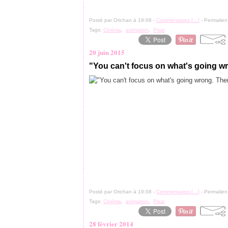
Posté par Orichan à 19:08 -
Commentaires [
…
]
- Permalien
Tags:
Cinéma
,
animation
,
Pixar
20 juin 2015
"You can't focus on what's going wr
Posté par Orichan à 19:08 -
Commentaires [
…
]
- Permalien
Tags:
Cinéma
,
animation
,
Pixar
28 février 2014