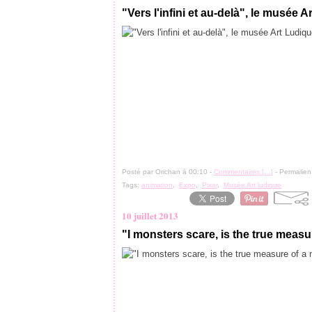
"Vers l'infini et au-delà", le musée 
Posté par Orichan à 00:10 -
Commentaires [
…
]
- Permalien
Tags:
animation
,
Expo
,
Pixar
,
Musée Art ludique
10 juillet 2013
"I monsters scare, is the true measu